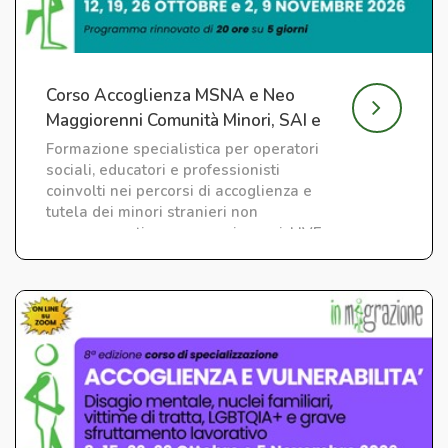
Corso Accoglienza MSNA e Neo
Maggiorenni Comunità Minori, SAI e
CAS
Formazione specialistica per operatori
sociali, educatori e professionisti
coinvolti nei percorsi di accoglienza e
tutela dei minori stranieri non
accompagnati e neo maggiorenni. LIVE
su ZOOM