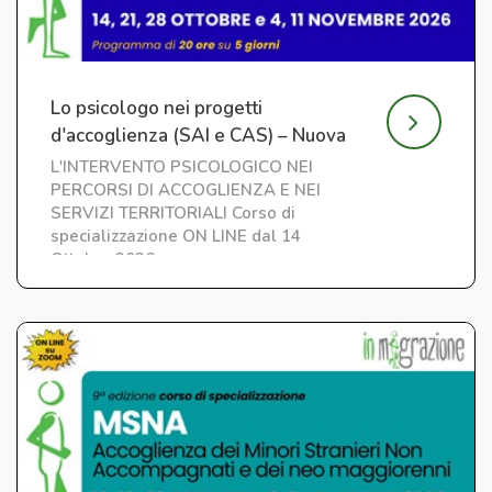
Lo psicologo nei progetti
d'accoglienza (SAI e CAS) – Nuova
edizione
L'INTERVENTO PSICOLOGICO NEI
PERCORSI DI ACCOGLIENZA E NEI
SERVIZI TERRITORIALI Corso di
specializzazione ON LINE dal 14
Ottobre 2026