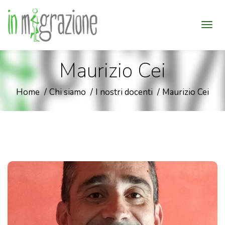
Maurizio Cei
Home
Chi siamo
I nostri docenti
Maurizio Cei