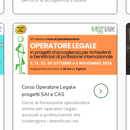
percorsi di accoglienza e tutela
dei minori stranieri non
accompagnati e neo
maggiorenni. LIVE su ZOOM
Corso Operatore Legale
progetti SAI e CAS
Corso di formazione specialistica
online per operatori legali,
avvocati e professionisti che
sostengono i beneficiari nei
percorsi di accoglienza nei