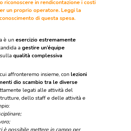
o riconoscere in rendicontazione i costi
er un proprio operatore. Leggi la
iconoscimento di questa spesa.
za è un
esercizio estremamente
 candida a
gestire un’équipe
 sulla
qualità complessiva
cui affronteremo insieme, con
lezioni
menti dio scambio tra le diverse
ettamente legati alle attività del
utture, dello staff e delle attività e
mpio:
ciplinare;
voro;
aci è possibile mettere in campo per