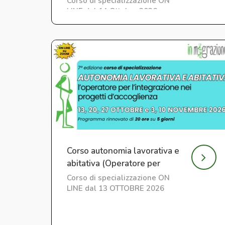
Corso di specializzazione ON
LINE dal 14 Ottobre 2026
Corso autonomia lavorativa e
abitativa (Operatore per
l'Integrazione) ed. 7
Corso di specializzazione ON
LINE dal 13 OTTOBRE 2026