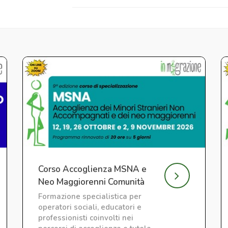
Corso Accoglienza MSNA e
Neo Maggiorenni Comunità
Minori, SAI e CAS
Formazione specialistica per
operatori sociali, educatori e
professionisti coinvolti nei