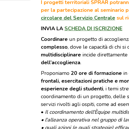
I progetti territoriali SPRAR potrann
per la partecipazione al seminario p
circolare del Servizio Centrale
sul r
INVIA LA
SCHEDA DI ISCRIZIONE
Coordinare
un progetto di accoglien
complesso
, dove le capacità di chi si
multidisciplinare
incide direttamente
dell’accoglienza
.
Proponiamo
20 ore di formazione
in 
frontali, esercitazioni pratiche e mo
esperienze degli studenti
, i temi str
coordinamento di un progetto, delle str
servizi rivolti agli ospiti, come ad ese
•
Il coordinamento dell'Èquipe multidis
• l'alleanza operativa nel gruppo di la
• quali azioni (e quali strategie) effic