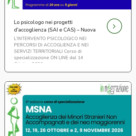
Lo psicologo nei progetti
d'accoglienza (SAI e CAS) – Nuova
edizione
L'INTERVENTO PSICOLOGICO NEI
PERCORSI DI ACCOGLIENZA E NEI
SERVIZI TERRITORIALI Corso di
specializzazione ON LINE dal 14
Ottobre 2026