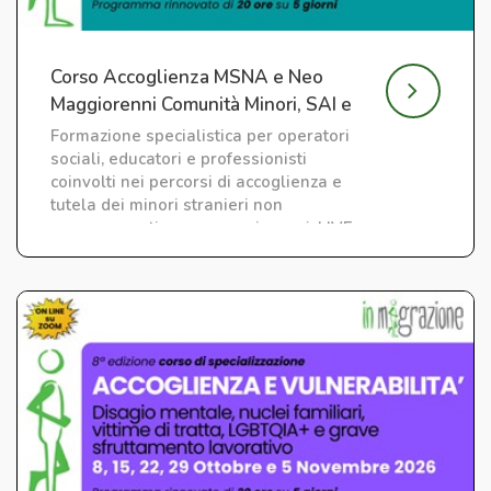
Corso Accoglienza MSNA e Neo
Maggiorenni Comunità Minori, SAI e
CAS
Formazione specialistica per operatori
sociali, educatori e professionisti
coinvolti nei percorsi di accoglienza e
tutela dei minori stranieri non
accompagnati e neo maggiorenni. LIVE
su ZOOM