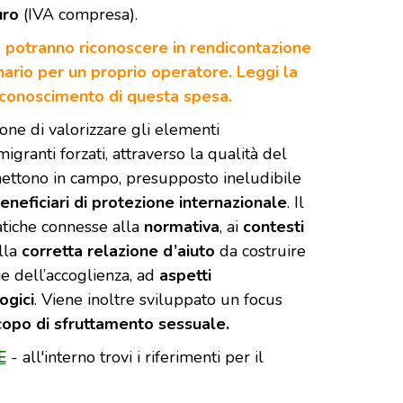
uro
(IVA compresa).
R) potranno riconoscere in rendicontazione
nario per un proprio operatore. Leggi la
iconoscimento di questa spesa.
one di valorizzare gli elementi
granti forzati, attraverso la qualità del
 mettono in campo, presupposto ineludibile
eneficiari di protezione internazionale
. Il
atiche connesse alla
normativa
, ai
contesti
lla
corretta relazione d’aiuto
da costruire
rie dell’accoglienza, ad
aspetti
ogici
. Viene inoltre sviluppato un focus
scopo di sfruttamento sessuale.
E
- all'interno trovi i riferimenti per il