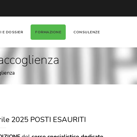
I E DOSSIER
FORMAZIONE
CONSULENZE
 accoglienza
glienza
prile 2025 POSTI ESAURITI
DIZIONE
del
corso specialistico dedicato