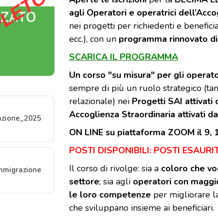
agli Operatori e operatrici dell’Acc
nei progetti per richiedenti e benefici
ecc.), con un
programma rinnovato di 
SCARICA IL PROGRAMMA
Un corso "su misura" per gli operator
sempre di più un ruolo strategico (tan
relazionale) nei
Progetti SAI attivati 
Accoglienza Straordinaria attivati d
azione_2025
ON LINE su piattaforma ZOOM il 9, 
POSTI DISPONIBILI: POSTI ESAURIT
Il corso di rivolge: sia a
coloro che vo
nmigrazione
settore
; sia agli
operatori con maggi
le loro competenze
per migliorare la 
che sviluppano insieme ai beneficiari.