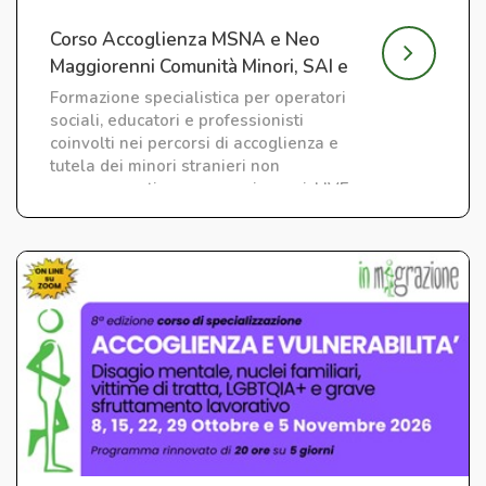
Corso Accoglienza MSNA e Neo
Maggiorenni Comunità Minori, SAI e
CAS
Formazione specialistica per operatori
sociali, educatori e professionisti
coinvolti nei percorsi di accoglienza e
tutela dei minori stranieri non
accompagnati e neo maggiorenni. LIVE
su ZOOM