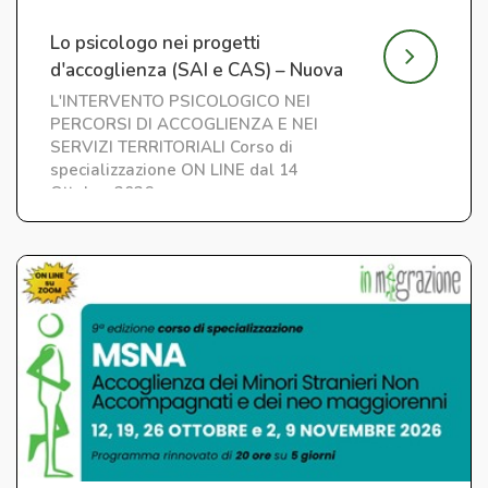
Lo psicologo nei progetti
d'accoglienza (SAI e CAS) – Nuova
edizione
L'INTERVENTO PSICOLOGICO NEI
PERCORSI DI ACCOGLIENZA E NEI
SERVIZI TERRITORIALI Corso di
specializzazione ON LINE dal 14
Ottobre 2026