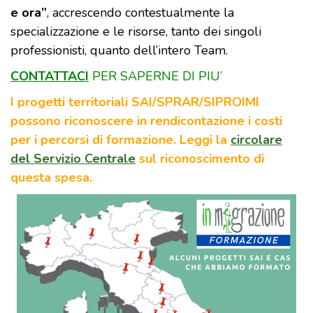
e ora”
, accrescendo contestualmente la
specializzazione e le risorse, tanto dei singoli
professionisti, quanto dell’intero Team.
CONTATTACI
PER SAPERNE DI PIU’
I progetti territoriali SAI/SPRAR/SIPROIMI
possono riconoscere in rendicontazione i costi
per i percorsi di formazione. Leggi la
circolare
del Servizio Centrale
sul riconoscimento di
questa spesa.