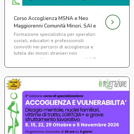
Corso Accoglienza MSNA e Neo
Maggiorenni Comunità Minori, SAI e
CAS
Formazione specialistica per operatori
sociali, educatori e professionisti
coinvolti nei percorsi di accoglienza e
tutela dei minori stranieri non
accompagnati e neo maggiorenni. LIVE
su ZOOM