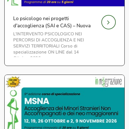
Lo psicologo nei progetti
d'accoglienza (SAI e CAS) – Nuova
edizione
L'INTERVENTO PSICOLOGICO NEI
PERCORSI DI ACCOGLIENZA E NEI
SERVIZI TERRITORIALI Corso di
specializzazione ON LINE dal 14
Ottobre 2026