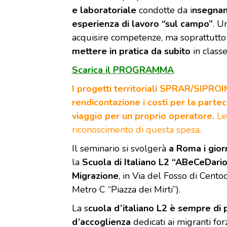
e laboratoriale
condotte da i
nsegnant
esperienza di lavoro “sul campo”
. U
acquisire competenze, ma soprattutt
mettere in pratica da subito
in classe
Scarica il PROGRAMMA
I progetti territoriali SPRAR/SIPRO
rendicontazione i costi per la parte
viaggio per un proprio operatore.
Le
riconoscimento di questa spesa.
Il seminario si svolgerà
a Roma i gior
la
Scuola di Italiano L2 “ABeCeDari
Migrazione
, in Via del Fosso di Cento
Metro C “Piazza dei Mirti”).
La s
cuola d’italiano L2 è sempre di pi
d’accoglienza
dedicati ai migranti forz