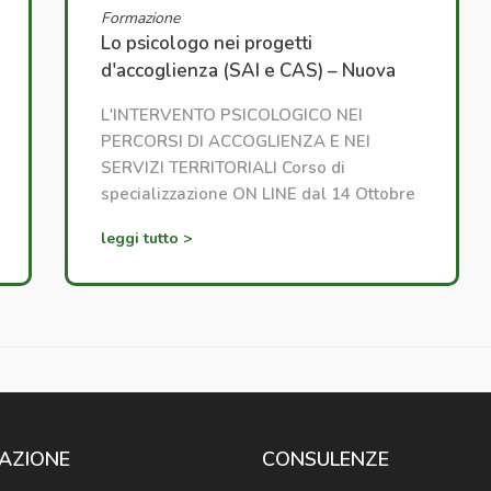
Formazione
Lo psicologo nei progetti
d'accoglienza (SAI e CAS) – Nuova
edizione
L'INTERVENTO PSICOLOGICO NEI
PERCORSI DI ACCOGLIENZA E NEI
SERVIZI TERRITORIALI Corso di
specializzazione ON LINE dal 14 Ottobre
2026
leggi tutto >
AZIONE
CONSULENZE