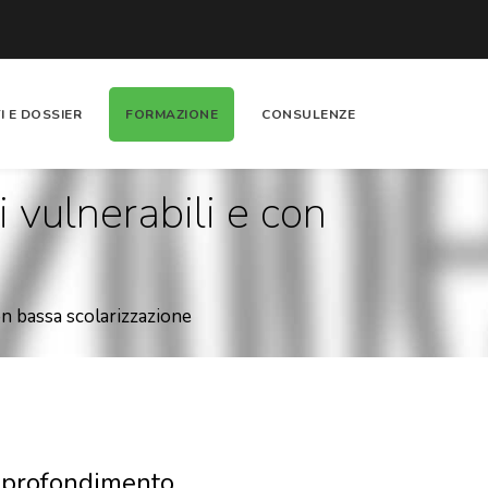
I E DOSSIER
FORMAZIONE
CONSULENZE
i vulnerabili e con
on bassa scolarizzazione
approfondimento