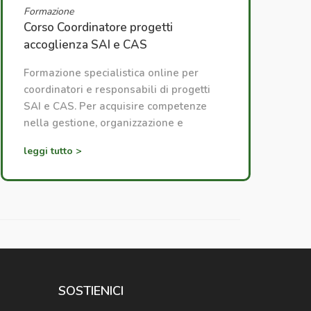
Formazione
Corso Coordinatore progetti
accoglienza SAI e CAS
Formazione specialistica online per
coordinatori e responsabili di progetti
SAI e CAS. Per acquisire competenze
nella gestione, organizzazione e
coordinamento dei progetti di
leggi tutto >
accoglienza.
SOSTIENICI