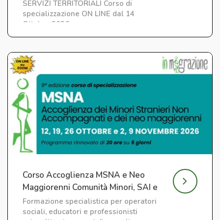
SERVIZI TERRITORIALI Corso di
specializzazione ON LINE dal 14
Ottobre 2026
Corso Accoglienza MSNA e Neo
Maggiorenni Comunità Minori, SAI e
CAS
Formazione specialistica per operatori
sociali, educatori e professionisti