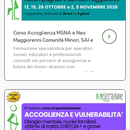
Corso Accoglienza MSNA e Neo
Maggiorenni Comunità Minori, SAI e
CAS
Formazione specialistica per operatori
sociali, educatori e professionisti
coinvolti nei percorsi di accoglienza e
tutela dei minori stranieri non
accompagnati e neo maggiorenni. LIVE
su ZOOM