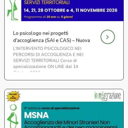
Lo psicologo nei progetti
d'accoglienza (SAI e CAS) – Nuova
edizione
L'INTERVENTO PSICOLOGICO NEI
PERCORSI DI ACCOGLIENZA E NEI
SERVIZI TERRITORIALI Corso di
specializzazione ON LINE dal 14
Ottobre 2026