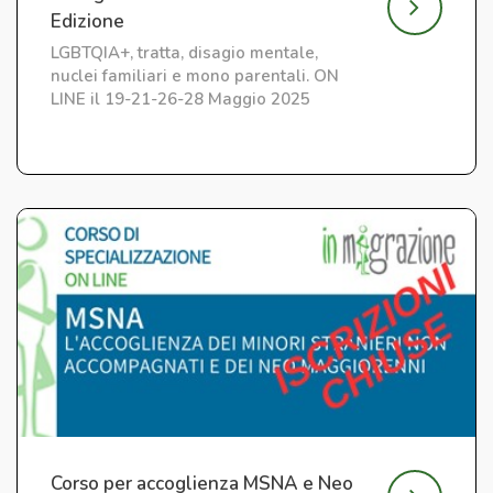
Edizione
LGBTQIA+, tratta, disagio mentale,
nuclei familiari e mono parentali. ON
LINE il 19-21-26-28 Maggio 2025
Corso per accoglienza MSNA e Neo