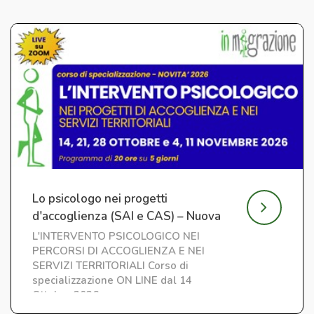
Lo psicologo nei progetti
d'accoglienza (SAI e CAS) – Nuova
edizione
L'INTERVENTO PSICOLOGICO NEI
PERCORSI DI ACCOGLIENZA E NEI
SERVIZI TERRITORIALI Corso di
specializzazione ON LINE dal 14
Ottobre 2026