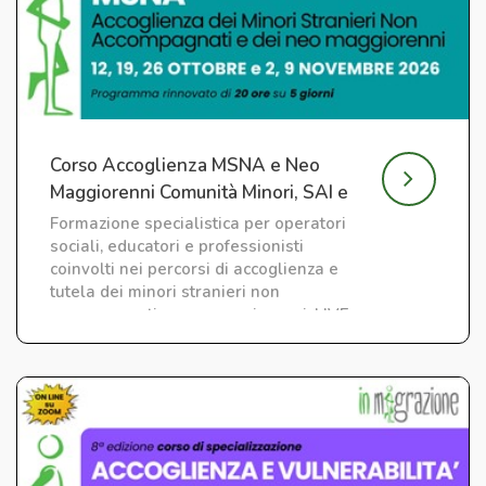
Corso Accoglienza MSNA e Neo
Maggiorenni Comunità Minori, SAI e
CAS
Formazione specialistica per operatori
sociali, educatori e professionisti
coinvolti nei percorsi di accoglienza e
tutela dei minori stranieri non
accompagnati e neo maggiorenni. LIVE
su ZOOM