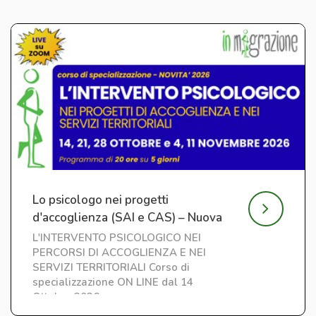
Lo psicologo nei progetti
d'accoglienza (SAI e CAS) – Nuova
edizione
L'INTERVENTO PSICOLOGICO NEI
PERCORSI DI ACCOGLIENZA E NEI
SERVIZI TERRITORIALI Corso di
specializzazione ON LINE dal 14
Ottobre 2026