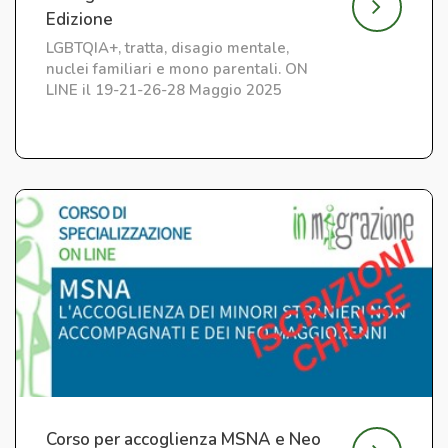
Edizione
LGBTQIA+, tratta, disagio mentale,
nuclei familiari e mono parentali. ON
LINE il 19-21-26-28 Maggio 2025
Corso per accoglienza MSNA e Neo