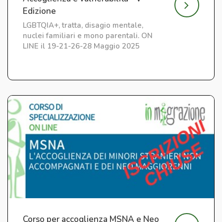
Edizione
LGBTQIA+, tratta, disagio mentale,
nuclei familiari e mono parentali. ON
LINE il 19-21-26-28 Maggio 2025
Corso per accoglienza MSNA e Neo