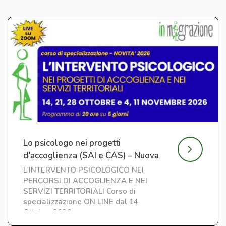
Lo psicologo nei progetti
d'accoglienza (SAI e CAS) – Nuova
edizione
L'INTERVENTO PSICOLOGICO NEI
PERCORSI DI ACCOGLIENZA E NEI
SERVIZI TERRITORIALI Corso di
specializzazione ON LINE dal 14
Ottobre 2026